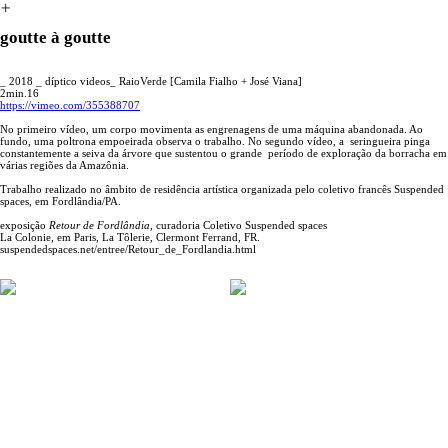
︎
goutte à goutte
_ 2018 _ díptico videos_ RaioVerde [Camila Fialho + José Viana]
2min.16
https://vimeo.com/355388707
No primeiro vídeo, um corpo movimenta as engrenagens de uma máquina abandonada. Ao
fundo, uma poltrona empoeirada observa o trabalho. No segundo vídeo, a seringueira pinga
constantemente a seiva da árvore que sustentou o grande período de exploração da borracha em
várias regiões da Amazônia.
Trabalho realizado no âmbito de residência artística organizada pelo coletivo francês Suspended
spaces, em Fordlândia/PA.
exposição
Retour de Fordlândia
, curadoria Coletivo Suspended spaces
La Colonie, em Paris, La Tôlerie, Clermont Ferrand, FR.
suspendedspaces.net/entree/Retour_de_Fordlandia.html